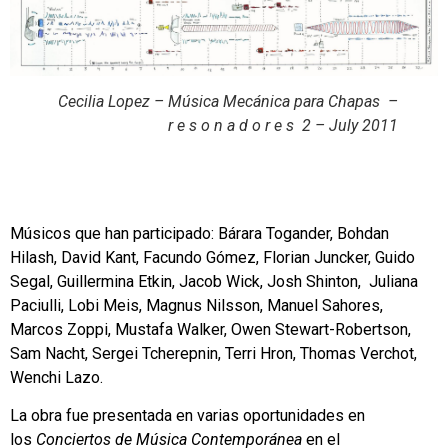
Cecilia Lopez –
Música Mecánica para Chapas –
r e s o n a d o r e s 2 – July 2011
Músicos que han participado: Bárara Togander, Bohdan
Hilash, David Kant, Facundo Gómez, Florian Juncker, Guido
Segal, Guillermina Etkin, Jacob Wick, Josh Shinton, Juliana
Paciulli, Lobi Meis, Magnus Nilsson, Manuel Sahores,
Marcos Zoppi, Mustafa Walker, Owen Stewart-Robertson,
Sam Nacht, Sergei Tcherepnin, Terri Hron, Thomas Verchot,
Wenchi Lazo.
La obra fue presentada en varias oportunidades en
los
Conciertos de Música Contemporánea
en el