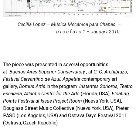
Cecilia Lopez –
Música Mecánica para Chapas –
b i c e f a l o 1 – January 2010
The piece was presented in several opportunities
at
Buenos Aires Superior Conservatory
, at
C. C. Archibrazo,
Festival Cervantino de Azul, Appetite
contemporary art
gallery,
Domus Artis
in the program
Instantes Sonoros
,
Teatro
Escalada
,
Atlantic Center for the Arts
(Florida, USA),
Floating
Points Festival at Issue Project Room
(Nueva York, USA),
Douglass Street Music Collective (Nueva York, USA), Pieter
PASD (Los Angeles, USA) and Ostrava Days Festival 2011
(Ostrava, Czech Republic)